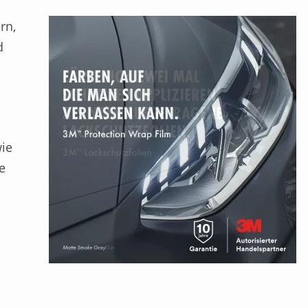
rn,
d
wie
e