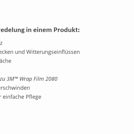
redelung in einem Produkt:
z
Flecken und Witterungseinflüssen
läche
ch zu 3M™ Wrap Film 2080
verschwinden
r einfache Pflege