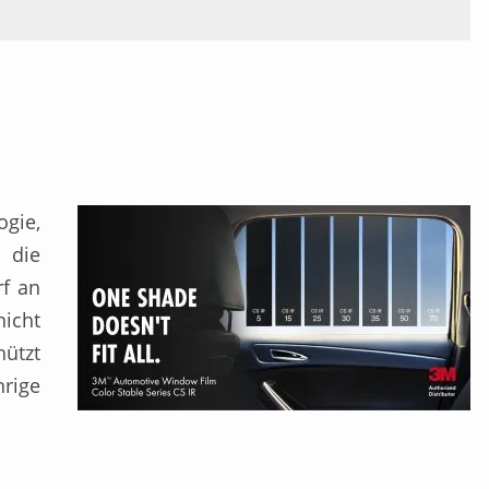
ogie,
 die
f an
nicht
hützt
hrige