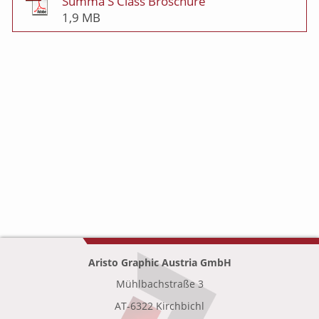
Summa S Class Broschüre
1,9 MB
Aristo Graphic Austria GmbH
Mühlbachstraße 3
•
AT-6322 Kirchbichl