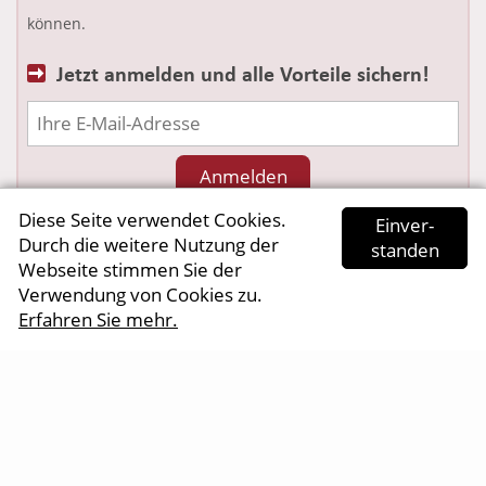
können.
Jetzt anmelden und alle Vorteile sichern!
Diese Seite verwendet Cookies.
Ein­ver­
mehr Informationen
Durch die weitere Nutzung der
standen
Webseite stimmen Sie der
Nicht mehr anzeigen
Verwendung von Cookies zu.
Erfahren Sie mehr.
AGB
•
Impressum
•
Datenschutz