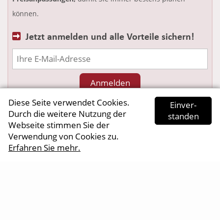
können.
Jetzt anmelden und alle Vorteile sichern!
Diese Seite verwendet Cookies.
Ein­ver­
mehr Informationen
Durch die weitere Nutzung der
standen
Webseite stimmen Sie der
Nicht mehr anzeigen
Verwendung von Cookies zu.
Erfahren Sie mehr.
AGB
•
Impressum
•
Datenschutz