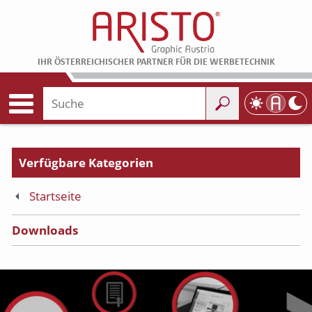
IHR ÖSTERREICHISCHER PARTNER FÜR DIE WERBETECHNIK
Startseite
Downloads