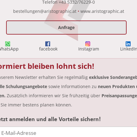
Telefon
+43 5332/76229-0
bestellungen@aristographic.at
•
www.aristographic.at
Anfrage
WhatsApp
facebook
Instagram
LinkedI
ormiert bleiben lohnt sich!
nserem Newsletter erhalten Sie regelmäßig
exklusive Sonderangeb
lle Schulungsangebote
sowie Informationen zu
neuen Produkten 
en.
Zusätzlich informieren wir Sie frühzeitig über
Preisanpassunge
 Sie immer bestens planen können.
etzt anmelden und alle Vorteile sichern!