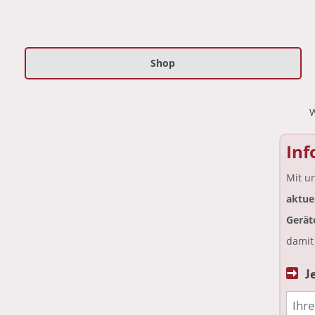
Shop
Inf
Mit u
aktue
Gerät
damit
J