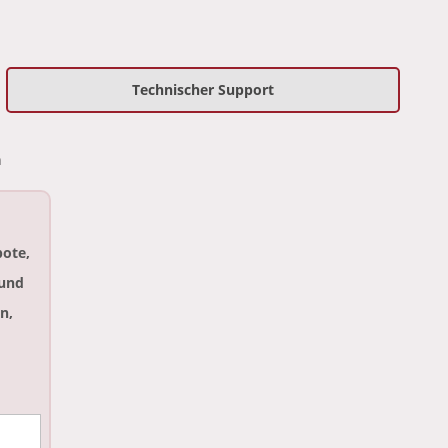
Technischer Support
n
ote,
und
n,